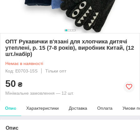
ОПТ Рукавички в'язані для хлопчика дитячі
утеплені, р. 15 (7-8 років), виробник Китай, (12
шт./набір)
Немає в наявності
Код: E0703-15S
Тільки опт
50
₴
Мінімальне замовлення — 12 шт.
Опис
Характеристики
Доставка
Оплата
Умови п
Опис