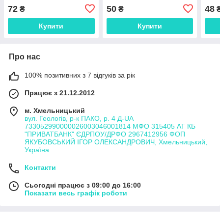
виробник Китай, (12 шт./
набір)
набі
72
50
48
₴
₴
набір)
Купити
Купити
Про нас
100% позитивних з 7 відгуків за рік
Працює з 21.12.2012
м. Хмельницький
вул. Геологів, р-к ПАКО, р. 4 Д-UA
733052990000026003046001814 МФО 315405 АТ КБ
"ПРИВАТБАНК" ЄДРПОУ/ДРФО 2967412956 ФОП
ЯКУБОВСЬКИЙ ІГОР ОЛЕКСАНДРОВИЧ, Хмельницький,
Україна
Контакти
Сьогодні працює з 09:00 до 16:00
Показати весь графік роботи