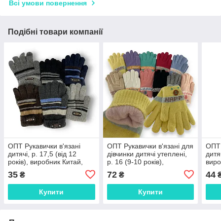
Всі умови повернення
Подібні товари компанії
ОПТ Рукавички в'язані
ОПТ Рукавички в'язані для
ОПТ 
дитячі, р. 17,5 (від 12
дівчинки дитячі утеплені,
дитяч
років), виробник Китай,
р. 16 (9-10 років),
виро
(12 шт./набір)
виробник Китай, (12 шт./
набі
35
72
44
₴
₴
набір)
Купити
Купити