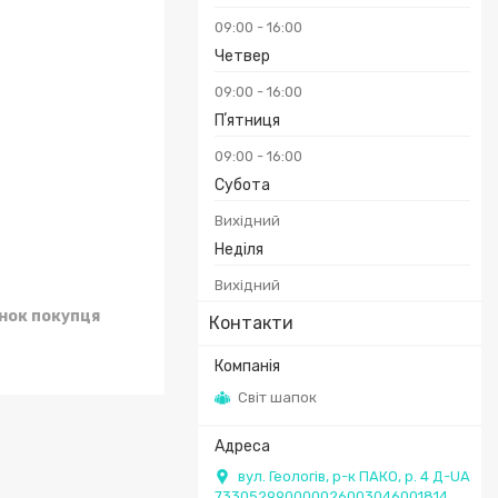
09:00
16:00
Четвер
09:00
16:00
Пʼятниця
09:00
16:00
Субота
Вихідний
Неділя
Вихідний
унок покупця
Контакти
Світ шапок
вул. Геологів, р-к ПАКО, р. 4 Д-UA
733052990000026003046001814