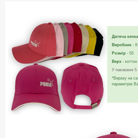
Дитяча кепк
Виробник
- К
Розмір
- 55
Верх
- коттон
У пакованні 5
*Виразу на са
параметрів В