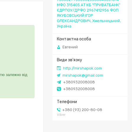
МФО 315405 АТ КБ "ПРИВАТБАНК"
ЄДРПОУ/ДРФО 2967412956 ФОП
ЯКУБОВСЬКИЙ ІГОР
ОЛЕКСАНДРОВИЧ, Хмельницький,
Україна
Евгений
http://mirshapok.com
стю залежно від
mirshapok@gmail.com
+380932008008
+380932008008
+380 (93) 200-80-08
Viber