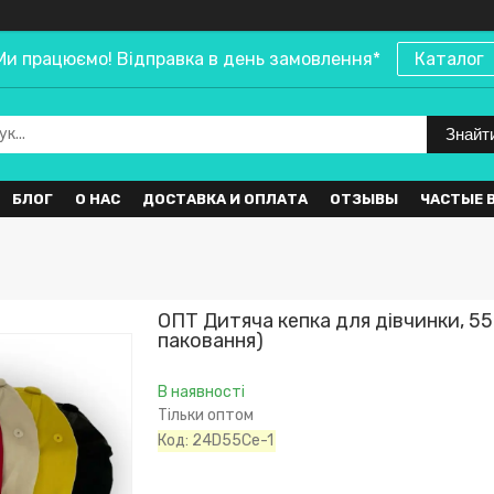
Ми працюємо! Відправка в день замовлення*
Каталог
Знайт
БЛОГ
О НАС
ДОСТАВКА И ОПЛАТА
ОТЗЫВЫ
ЧАСТЫЕ 
ОПТ Дитяча кепка для дівчинки, 55 
паковання)
В наявності
Тільки оптом
Код:
24D55Ce-1