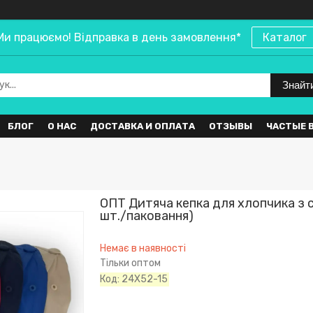
Ми працюємо! Відправка в день замовлення*
Каталог
Знайт
БЛОГ
О НАС
ДОСТАВКА И ОПЛАТА
ОТЗЫВЫ
ЧАСТЫЕ 
ОПТ Дитяча кепка для хлопчика з сі
шт./паковання)
Немає в наявності
Тільки оптом
Код:
24X52-15