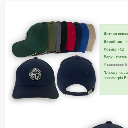
Дитяча кепк
Виробник
- К
Розмір
- 52
Верх
- коттон
У пакованні 5
*Виразу на са
параметрів В