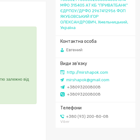
МФО 315405 АТ КБ "ПРИВАТБАНК"
ЄДРПОУ/ДРФО 2967412956 ФОП
ЯКУБОВСЬКИЙ ІГОР
ОЛЕКСАНДРОВИЧ, Хмельницький,
Україна
Евгений
http://mirshapok.com
стю залежно від
mirshapok@gmail.com
+380932008008
+380932008008
+380 (93) 200-80-08
Viber