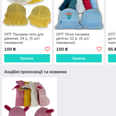
ОПТ Панамки літні для
ОПТ Літня панамка
ОПТ 
дівчинки, 54 р. (5 шт./
дитяча, 52 р. (5 шт./
дитяч
паковання)
паковання)
пако
100
100
95
₴
₴
Купити
Купити
Акційні пропозиції та новинки