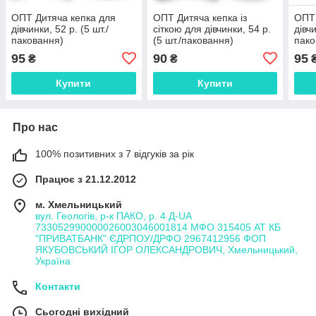
ОПТ Дитяча кепка для
ОПТ Дитяча кепка із
ОПТ 
дівчинки, 52 р. (5 шт./
сіткою для дівчинки, 54 р.
дівчи
паковання)
(5 шт./паковання)
пако
95
90
95
₴
₴
Купити
Купити
Про нас
100% позитивних з 7 відгуків за рік
Працює з 21.12.2012
м. Хмельницький
вул. Геологів, р-к ПАКО, р. 4 Д-UA
733052990000026003046001814 МФО 315405 АТ КБ
"ПРИВАТБАНК" ЄДРПОУ/ДРФО 2967412956 ФОП
ЯКУБОВСЬКИЙ ІГОР ОЛЕКСАНДРОВИЧ, Хмельницький,
Україна
Контакти
Сьогодні вихідний