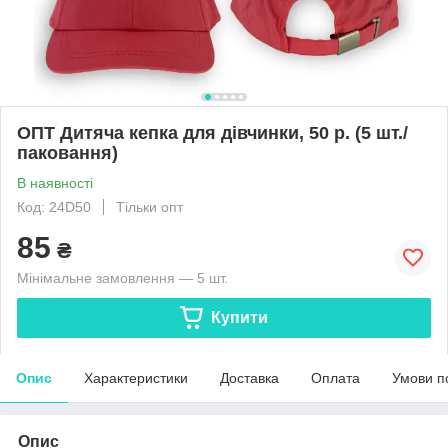
ОПТ Дитяча кепка для дівчинки, 50 р. (5 шт./
паковання)
В наявності
Код: 24D50
Тільки опт
85
₴
Мінімальне замовлення — 5 шт.
Купити
Опис
Характеристики
Доставка
Оплата
Умови п
Опис