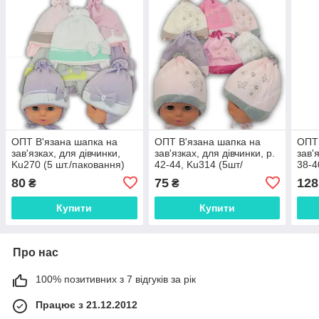
ОПТ В'язана шапка на
ОПТ В'язана шапка на
ОПТ 
зав'язках, для дівчинки,
зав'язках, для дівчинки, р.
зав'
Ku270 (5 шт./паковання)
42-44, Ku314 (5шт/
38-4
паковання)
80
75
128
₴
₴
Купити
Купити
Про нас
100% позитивних з 7 відгуків за рік
Працює з 21.12.2012