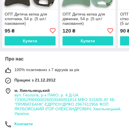
ОПТ Дитяча кепка для
ОПТ Дитяча кепка для
ОПТ 
хлопчика, 54 р. (5 шт./
дівчинки, 54 р. (5 шт./
сітк
паковання)
паковання)
(5 ш
95
120
90
₴
₴
Купити
Купити
Про нас
100% позитивних з 7 відгуків за рік
Працює з 21.12.2012
м. Хмельницький
вул. Геологів, р-к ПАКО, р. 4 Д-UA
733052990000026003046001814 МФО 315405 АТ КБ
"ПРИВАТБАНК" ЄДРПОУ/ДРФО 2967412956 ФОП
ЯКУБОВСЬКИЙ ІГОР ОЛЕКСАНДРОВИЧ, Хмельницький,
Україна
Контакти