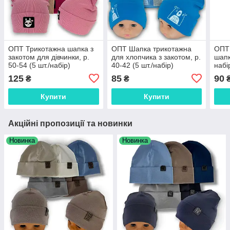
ОПТ Трикотажна шапка з
ОПТ Шапка трикотажна
ОПТ 
закотом для дівчинки, р.
для хлопчика з закотом, р.
шапк
50-54 (5 шт./набір)
40-42 (5 шт./набір)
набі
125
85
90
₴
₴
Купити
Купити
Акційні пропозиції та новинки
Новинка
Новинка