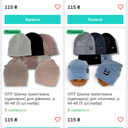
115
115
₴
₴
Купити
Купити
Новинка
Новинка
ОПТ Шапка трикотажна
ОПТ Шапка трикотажна
(одинарна) для дівчинки, р.
(одинарна) для хлопчика, р.
46-48 (5 шт./набір)
44-46 (5 шт./набір)
В наявності
В наявності
115
115
₴
₴