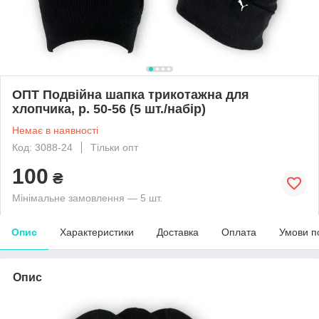
ОПТ Подвійна шапка трикотажна для
хлопчика, р. 50-56 (5 шт./набір)
Немає в наявності
Код: 3088-24
Тільки опт
100
₴
Мінімальне замовлення — 5 шт.
Опис
Характеристики
Доставка
Оплата
Умови п
Опис