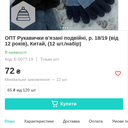
ОПТ Рукавички в'язані подвійні, р. 18/19 (від
12 років), Китай, (12 шт./набір)
В наявності
Код: E-0077-19
Тільки опт
72
₴
Мінімальне замовлення — 12 шт.
65 ₴
від 120 шт.
Купити
Опис
Характеристики
Доставка
Оплата
Умови п