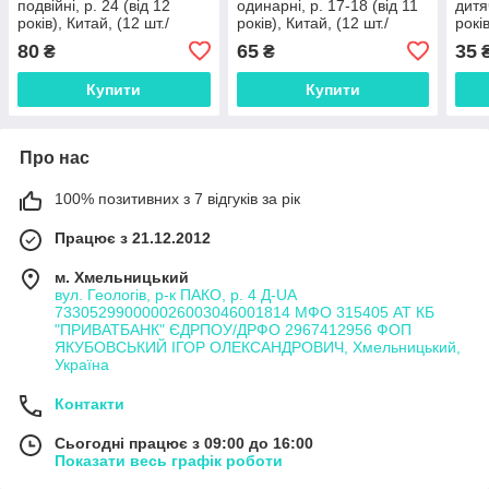
подвійні, р. 24 (від 12
одинарні, р. 17-18 (від 11
дитяч
років), Китай, (12 шт./
років), Китай, (12 шт./
рокі
набір)
набір)
(12 
80
65
35
₴
₴
Купити
Купити
Про нас
100% позитивних з 7 відгуків за рік
Працює з 21.12.2012
м. Хмельницький
вул. Геологів, р-к ПАКО, р. 4 Д-UA
733052990000026003046001814 МФО 315405 АТ КБ
"ПРИВАТБАНК" ЄДРПОУ/ДРФО 2967412956 ФОП
ЯКУБОВСЬКИЙ ІГОР ОЛЕКСАНДРОВИЧ, Хмельницький,
Україна
Контакти
Сьогодні працює з 09:00 до 16:00
Показати весь графік роботи