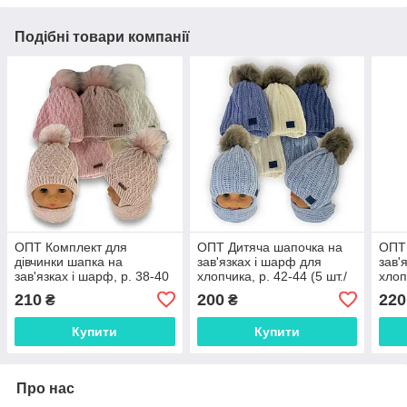
Подібні товари компанії
ОПТ Комплект для
ОПТ Дитяча шапочка на
ОПТ 
дівчинки шапка на
зав'язках і шарф для
зав'
зав'язках і шарф, р. 38-40
хлопчика, р. 42-44 (5 шт./
хлоп
(5 шт./набір)
набір)
набі
210
200
220
₴
₴
Купити
Купити
Про нас