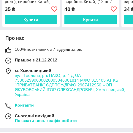
років), виробник Китай,
виробник Китай, (12 шт./
виро
(12 шт./набір)
набір)
набі
35
40
34
₴
₴
Купити
Купити
Про нас
100% позитивних з 7 відгуків за рік
Працює з 21.12.2012
м. Хмельницький
вул. Геологів, р-к ПАКО, р. 4 Д-UA
733052990000026003046001814 МФО 315405 АТ КБ
"ПРИВАТБАНК" ЄДРПОУ/ДРФО 2967412956 ФОП
ЯКУБОВСЬКИЙ ІГОР ОЛЕКСАНДРОВИЧ, Хмельницький,
Україна
Контакти
Сьогодні вихідний
Показати весь графік роботи