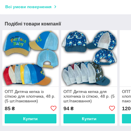
Всі умови повернення
Подібні товари компанії
ОПТ Дитяча кепка із
ОПТ Дитяча кепка для
ОПТ 
сіткою для хлопчика, 48 р.
хлопчика із сіткою, 48 р. (5
хлоп
(5 шт./паковання)
шт./паковання)
пако
85
94
120
₴
₴
Купити
Купити