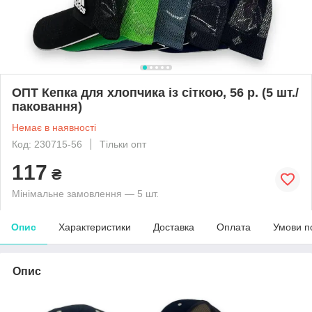
ОПТ Кепка для хлопчика із сіткою, 56 р. (5 шт./
паковання)
Немає в наявності
Код: 230715-56
Тільки опт
117
₴
Мінімальне замовлення — 5 шт.
Опис
Характеристики
Доставка
Оплата
Умови п
Опис