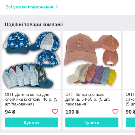
Всі умови повернення
Подібні товари компанії
ОПТ Дитяча кепка для
ОПТ Кепка із сіткою
ОПТ 
хлопчика із сіткою, 48 р. (5
дитяча, 54-55 р. (5 шт./
сітк
шт./паковання)
паковання)
(5 ш
94
100
90
₴
₴
Купити
Купити