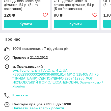
ОПТ Дитяча кепка для
ОПТ Дитяча кепка із
ОПТ 
дівчинки, 54 р. (5 шт./
сіткою для дівчинки, 54 р.
(5 ш
паковання)
(5 шт./паковання)
120
90
130
₴
₴
Купити
Купити
Про нас
100% позитивних з 7 відгуків за рік
Працює з 21.12.2012
м. Хмельницький
вул. Геологів, р-к ПАКО, р. 4 Д-UA
733052990000026003046001814 МФО 315405 АТ КБ
"ПРИВАТБАНК" ЄДРПОУ/ДРФО 2967412956 ФОП
ЯКУБОВСЬКИЙ ІГОР ОЛЕКСАНДРОВИЧ, Хмельницький,
Україна
Контакти
Сьогодні працює з 09:00 до 16:00
Показати весь графік роботи