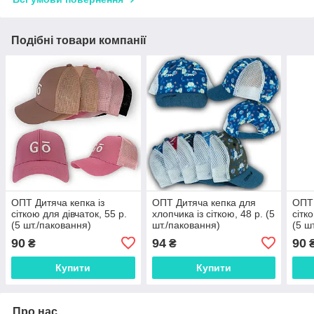
Подібні товари компанії
ОПТ Дитяча кепка із
ОПТ Дитяча кепка для
ОПТ 
сіткою для дівчаток, 55 р.
хлопчика із сіткою, 48 р. (5
сітк
(5 шт./паковання)
шт./паковання)
(5 ш
90
94
90
₴
₴
Купити
Купити
Про нас