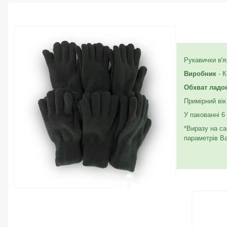
Рукавички в'я
Виробник
- К
Обхват ладо
Примірний ві
У пакованні 
*Виразу на са
параметрів В