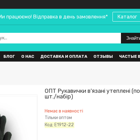
Ми працюємо! Відправка в день замовлення*
Каталог
Знайт
БЛОГ
О НАС
ДОСТАВКА И ОПЛАТА
ОТЗЫВЫ
ЧАСТЫЕ 
ОПТ Рукавички в'язані утеплені (подв
шт./набір)
Немає в наявності
Тільки оптом
Код:
E1912-22