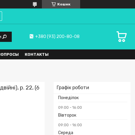
Кошик
+380 (93) 200-80-08
и
ВОПРОСЫ
КОНТАКТЫ
ійні), р. 22, (6
Графік роботи
Понеділок
09:00
16:00
Вівторок
09:00
16:00
Середа