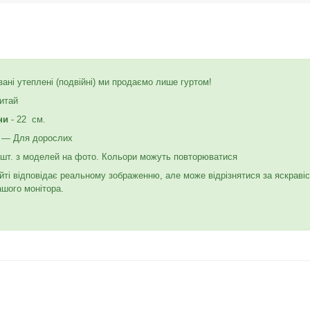
зані утеплені (подвійні) ми продаємо лише гуртом!
итай
ни
- 22 см.
к — Для дорослих
6 шт. з моделей на фото. Кольори можуть повторюватися
йті відповідає реальному зображенню, але може відрізнятися за яскраві
ашого монітора.