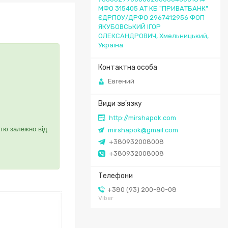
МФО 315405 АТ КБ "ПРИВАТБАНК"
ЄДРПОУ/ДРФО 2967412956 ФОП
ЯКУБОВСЬКИЙ ІГОР
ОЛЕКСАНДРОВИЧ, Хмельницький,
Україна
Евгений
http://mirshapok.com
стю залежно від
mirshapok@gmail.com
+380932008008
+380932008008
+380 (93) 200-80-08
Viber