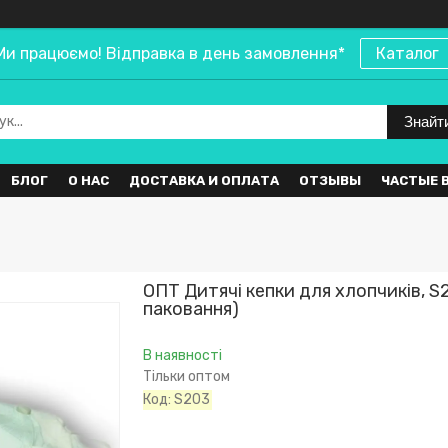
Ми працюємо! Відправка в день замовлення*
Каталог
Знайт
БЛОГ
О НАС
ДОСТАВКА И ОПЛАТА
ОТЗЫВЫ
ЧАСТЫЕ 
ОПТ Дитячі кепки для хлопчиків, S2
паковання)
В наявності
Тільки оптом
Код:
S203