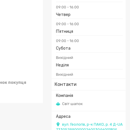
09:00
16:00
Четвер
09:00
16:00
Пʼятниця
09:00
16:00
Субота
Вихідний
Неділя
Вихідний
унок покупця
Контакти
Світ шапок
вул. Геологів, р-к ПАКО, р. 4 Д-UA
733052990000026003046001814