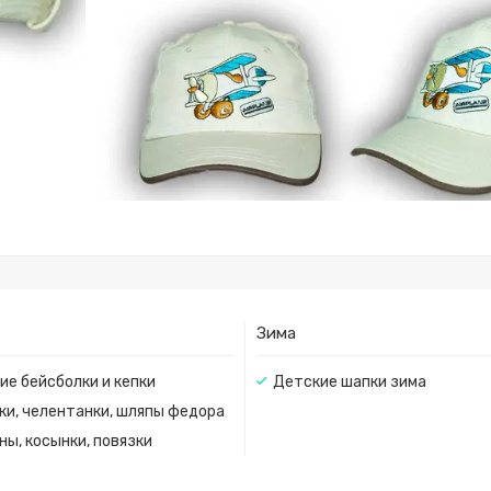
Зима
ие бейсболки и кепки
Детские шапки зима
ки, челентанки, шляпы федора
ны, косынки, повязки