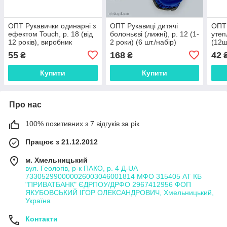
ОПТ Рукавички одинарні з
ОПТ Рукавиці дитячі
ОПТ 
ефектом Touch, р. 18 (від
болоньєві (лижні), р. 12 (1-
утепл
12 років), виробник
2 роки) (6 шт./набір)
(12ш
Польща (12 шт./набір)
55
168
42
₴
₴
Купити
Купити
Про нас
100% позитивних з 7 відгуків за рік
Працює з 21.12.2012
м. Хмельницький
вул. Геологів, р-к ПАКО, р. 4 Д-UA
733052990000026003046001814 МФО 315405 АТ КБ
"ПРИВАТБАНК" ЄДРПОУ/ДРФО 2967412956 ФОП
ЯКУБОВСЬКИЙ ІГОР ОЛЕКСАНДРОВИЧ, Хмельницький,
Україна
Контакти