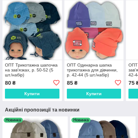
ОПТ Трикотажна шапочка
ОПТ Одинарна шапка
ОПТ 
на зав'язках, р. 50-52 (5
трикотажна для дівчинки,
зав'
шт./набір)
р. 42-44 (5 шт./набір)
42-4
пако
80
85
75
₴
₴
Купити
Купити
Акційні пропозиції та новинки
Новинка
Новинка