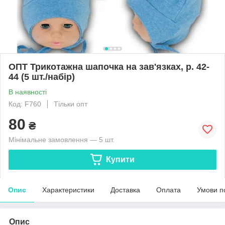
ОПТ Трикотажна шапочка на зав'язках, р. 42-
44 (5 шт./набір)
В наявності
Код: F760
Тільки опт
80
₴
Мінімальне замовлення — 5 шт.
Купити
Опис
Характеристики
Доставка
Оплата
Умови п
Опис