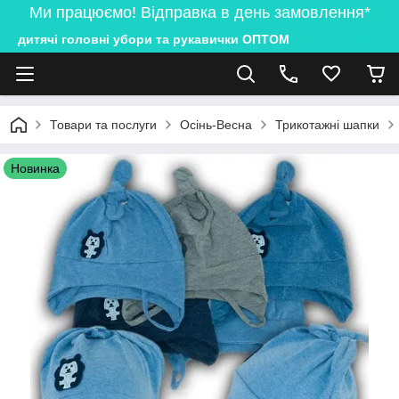
Ми працюємо! Відправка в день замовлення*
дитячі головні убори та рукавички ОПТОМ
Товари та послуги
Осінь-Весна
Трикотажні шапки
Новинка