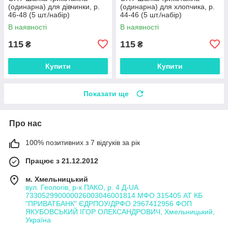
(одинарна) для дівчинки, р.
(одинарна) для хлопчика, р.
46-48 (5 шт./набір)
44-46 (5 шт./набір)
В наявності
В наявності
115
115
₴
₴
Купити
Купити
Показати ще
Про нас
100% позитивних з 7 відгуків за рік
Працює з 21.12.2012
м. Хмельницький
вул. Геологів, р-к ПАКО, р. 4 Д-UA
733052990000026003046001814 МФО 315405 АТ КБ
"ПРИВАТБАНК" ЄДРПОУ/ДРФО 2967412956 ФОП
ЯКУБОВСЬКИЙ ІГОР ОЛЕКСАНДРОВИЧ, Хмельницький,
Україна