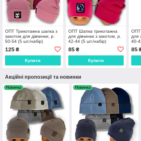
ОПТ Трикотажна шапка з
ОПТ Шапка трикотажна
ОПТ
закотом для дівчинки, р.
для дівчинки з закотом, р.
для 
50-54 (5 шт./набір)
42-44 (5 шт./набір)
40-4
125
85
85
₴
₴
Купити
Купити
Акційні пропозиції та новинки
Новинка
Новинка