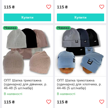
115
115
₴
₴
Купити
Купити
Новинка
Новинка
ОПТ Шапка трикотажна
ОПТ Шапка трикотажна
(одинарна) для дівчинки, р.
(одинарна) для хлопчика, р.
46-48 (5 шт./набір)
44-46 (5 шт./набір)
В наявності
В наявності
115
115
₴
₴