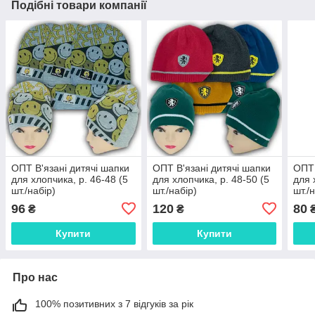
Подібні товари компанії
ОПТ В'язані дитячі шапки
ОПТ В'язані дитячі шапки
ОПТ 
для хлопчика, р. 46-48 (5
для хлопчика, р. 48-50 (5
для 
шт./набір)
шт./набір)
шт./
96
120
80
₴
₴
Купити
Купити
Про нас
100% позитивних з 7 відгуків за рік