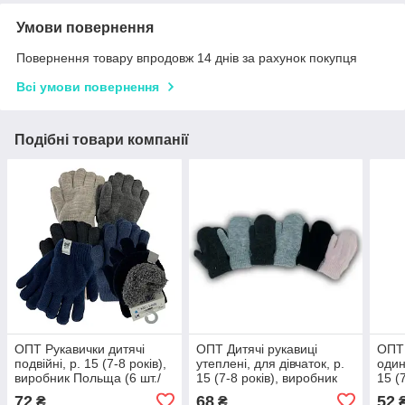
Умови повернення
Повернення товару впродовж 14 днів за рахунок покупця
Всі умови повернення
Подібні товари компанії
ОПТ Рукавички дитячі
ОПТ Дитячі рукавиці
ОПТ 
подвійні, р. 15 (7-8 років),
утеплені, для дівчаток, р.
один
виробник Польща (6 шт./
15 (7-8 років), виробник
15 (
набір)
Польща (6 шт./набір)
Поль
72
68
52
₴
₴