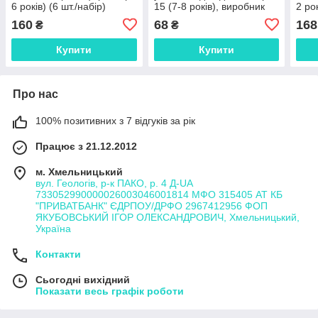
6 років) (6 шт./набір)
15 (7-8 років), виробник
2 ро
Польща (6 шт./набір)
160
68
168
₴
₴
Купити
Купити
Про нас
100% позитивних з 7 відгуків за рік
Працює з 21.12.2012
м. Хмельницький
вул. Геологів, р-к ПАКО, р. 4 Д-UA
733052990000026003046001814 МФО 315405 АТ КБ
"ПРИВАТБАНК" ЄДРПОУ/ДРФО 2967412956 ФОП
ЯКУБОВСЬКИЙ ІГОР ОЛЕКСАНДРОВИЧ, Хмельницький,
Україна
Контакти
Сьогодні вихідний
Показати весь графік роботи