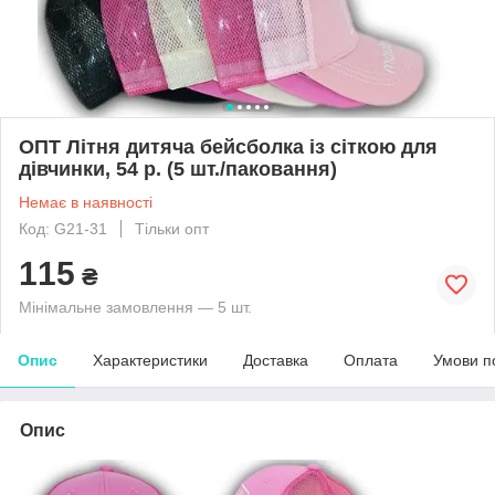
ОПТ Літня дитяча бейсболка із сіткою для
дівчинки, 54 р. (5 шт./паковання)
Немає в наявності
Код: G21-31
Тільки опт
115
₴
Мінімальне замовлення — 5 шт.
Опис
Характеристики
Доставка
Оплата
Умови п
Опис