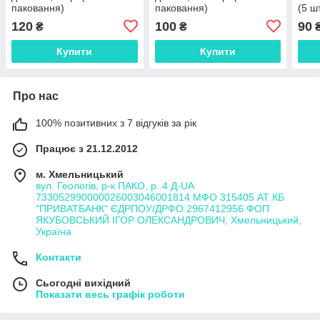
паковання)
паковання)
(5 ш
120
100
90
₴
₴
Купити
Купити
Про нас
100% позитивних з 7 відгуків за рік
Працює з 21.12.2012
м. Хмельницький
вул. Геологів, р-к ПАКО, р. 4 Д-UA
733052990000026003046001814 МФО 315405 АТ КБ
"ПРИВАТБАНК" ЄДРПОУ/ДРФО 2967412956 ФОП
ЯКУБОВСЬКИЙ ІГОР ОЛЕКСАНДРОВИЧ, Хмельницький,
Україна
Контакти
Сьогодні вихідний
Показати весь графік роботи