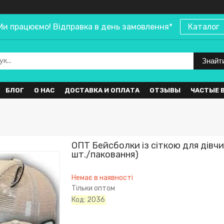
Ми працюємо! Відправка в день замовлення*
Каталог
Знайт
БЛОГ
О НАС
ДОСТАВКА И ОПЛАТА
ОТЗЫВЫ
ЧАСТЫЕ 
ОПТ Бейсболки із сіткою для дівчин
шт./паковання)
Немає в наявності
Тільки оптом
Код:
2036