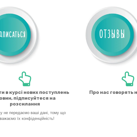
и в курсі нових поступлень
Про нас говорять 
новин, підписуйтеся на
розсилання
у не передаємо ваші дані, тому що
важаємо їх
конфіденційність!