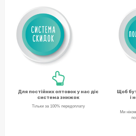
Для постійних оптовок у нас діє
Щоб бут
система знижок
і 
Тільки за 100% передоплату
Ми ніком
по