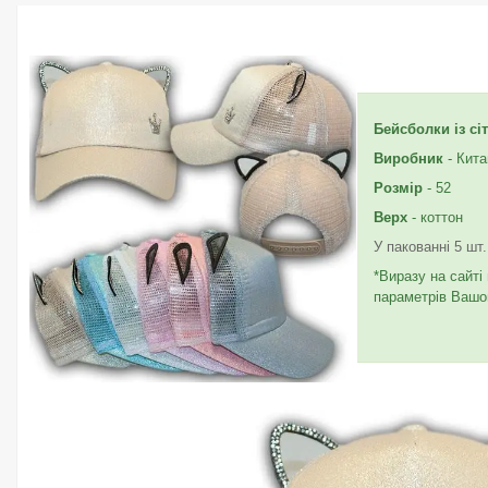
Бейсболки із с
Виробник
- Кита
Розмір
- 52
Верх
- коттон
У пакованні 5 шт
*Виразу на сайті
параметрів Вашог