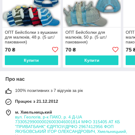
ОПТ Бейсболки з вушками
ОПТ Бейсболки для
ОПТ
для малюків, 48 р. (5 шт./
малюків, 50 р. (5 шт./
малю
паковання)
паковання)
пако
70
70
75
₴
₴
Купити
Купити
Про нас
100% позитивних з 7 відгуків за рік
Працює з 21.12.2012
м. Хмельницький
вул. Геологів, р-к ПАКО, р. 4 Д-UA
733052990000026003046001814 МФО 315405 АТ КБ
"ПРИВАТБАНК" ЄДРПОУ/ДРФО 2967412956 ФОП
ЯКУБОВСЬКИЙ ІГОР ОЛЕКСАНДРОВИЧ, Хмельницький,