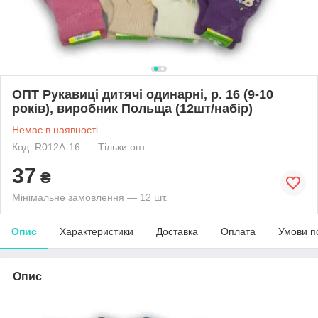
ОПТ Рукавиці дитячі одинарні, р. 16 (9-10
років), виробник Польща (12шт/набір)
Немає в наявності
Код: R012A-16
Тільки опт
37
₴
Мінімальне замовлення — 12 шт.
Опис
Характеристики
Доставка
Оплата
Умови п
Опис