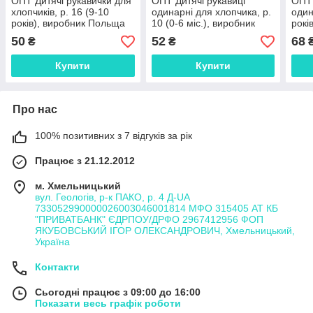
ОПТ Дитячі рукавички для
ОПТ Дитячі рукавиці
ОПТ 
хлопчиків, р. 16 (9-10
одинарні для хлопчика, р.
один
років), виробник Польща
10 (0-6 міс.), виробник
рокі
(12шт/набір)
Польща (12 шт./набір)
(12 
50
52
68
₴
₴
Купити
Купити
Про нас
100% позитивних з 7 відгуків за рік
Працює з 21.12.2012
м. Хмельницький
вул. Геологів, р-к ПАКО, р. 4 Д-UA
733052990000026003046001814 МФО 315405 АТ КБ
"ПРИВАТБАНК" ЄДРПОУ/ДРФО 2967412956 ФОП
ЯКУБОВСЬКИЙ ІГОР ОЛЕКСАНДРОВИЧ, Хмельницький,
Україна
Контакти
Сьогодні працює з 09:00 до 16:00
Показати весь графік роботи