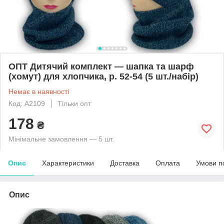
ОПТ Дитячий комплект — шапка та шарф
(хомут) для хлопчика, р. 52-54 (5 шт./набір)
Немає в наявності
Код: A2109
Тільки опт
178
₴
Мінімальне замовлення — 5 шт.
Опис
Характеристики
Доставка
Оплата
Умови п
Опис