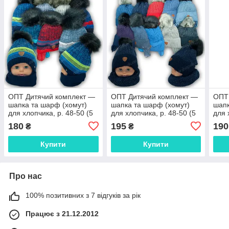
ОПТ Дитячий комплект —
ОПТ Дитячий комплект —
ОПТ
шапка та шарф (хомут)
шапка та шарф (хомут)
шапк
для хлопчика, р. 48-50 (5
для хлопчика, р. 48-50 (5
для 
шт./набір)
шт./набір)
шт./
180
195
190
₴
₴
Купити
Купити
Про нас
100% позитивних з 7 відгуків за рік
Працює з 21.12.2012