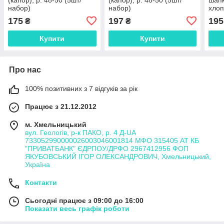
набор)
набор)
хлоп
набі
175
197
195
₴
₴
Купити
Купити
Про нас
100% позитивних з 7 відгуків за рік
Працює з 21.12.2012
м. Хмельницький
вул. Геологів, р-к ПАКО, р. 4 Д-UA
733052990000026003046001814 МФО 315405 АТ КБ
"ПРИВАТБАНК" ЄДРПОУ/ДРФО 2967412956 ФОП
ЯКУБОВСЬКИЙ ІГОР ОЛЕКСАНДРОВИЧ, Хмельницький,
Україна
Контакти
Сьогодні працює з 09:00 до 16:00
Показати весь графік роботи