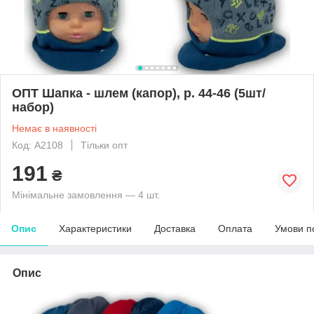
ОПТ Шапка - шлем (капор), р. 44-46 (5шт/
набор)
Немає в наявності
Код: A2108
Тільки опт
191
₴
Мінімальне замовлення — 4 шт.
Опис
Характеристики
Доставка
Оплата
Умови п
Опис